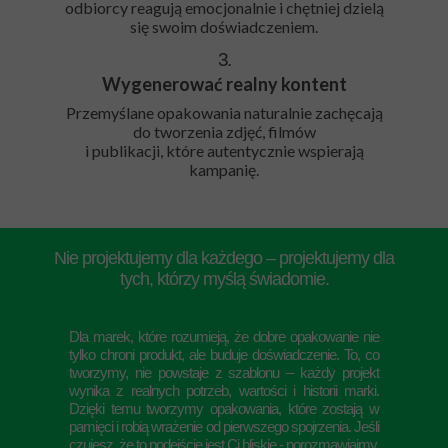
odbiorcy reagują emocjonalnie i chętniej dzielą
się swoim doświadczeniem.
3.
Wygenerować realny kontent
Przemyślane opakowania naturalnie zachęcają
do tworzenia zdjęć, filmów
i publikacji, które autentycznie wspierają
kampanię.
Nie projektujemy dla każdego – projektujemy dla
tych, którzy myślą świadomie.
Dla marek, które rozumieją, że dobre opakowanie nie
tylko chroni produkt, ale buduje doświadczenie. To, co
tworzymy, nie powstaje z szablonu – każdy projekt
wynika z realnych potrzeb, wartości i historii marki.
Dzięki temu tworzymy opakowania, które zostają w
pamięci i robią wrażenie od pierwszego spojrzenia. Jeśli
czujesz, że to podejście jest Ci bliskie - porozmawiajmy.