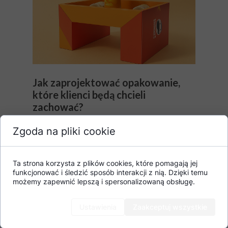
Jak zaprojektować opakowanie,
które klienci będą chcieli
zachować?
14 października 2025
Zgoda na pliki cookie
Opakowanie, które żyje dłużej niż moment
zakupu, to złoto z punktu widzenia
Ta strona korzysta z plików cookies, które pomagają jej
marketingu. Zobacz, co sprawia,...
funkcjonować i śledzić sposób interakcji z nią. Dzięki temu
możemy zapewnić lepszą i spersonalizowaną obsługę.
Ustawienia
Zaakceptuj wszystkie